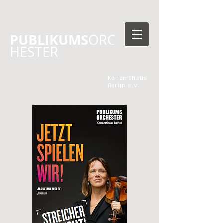
PUBLIKUMS
ORC
HESTER
Konzerthaus
Berlin e.V.