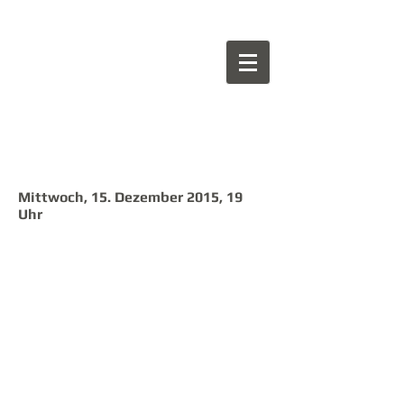
PUBLIKUMS
ORC
HESTER
Konzerthaus
Berlin e.V.
Mittwoch, 15. Dezember 2015, 19
Uhr